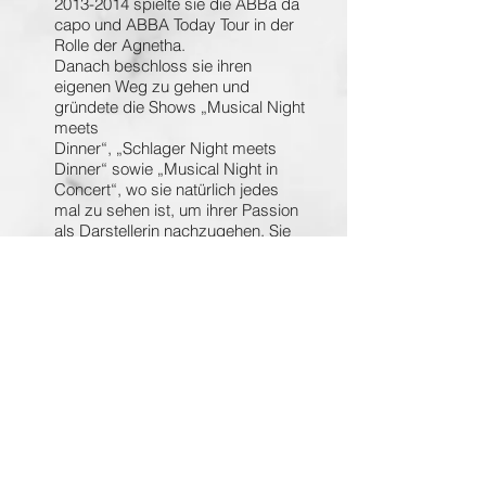
2013-2014
spielte sie die ABBa da
capo und ABBA Today Tour in der
Rolle der Agnetha.
Danach beschloss sie ihren
eigenen Weg zu gehen und
gründete die Shows „Musical Night
meets
Dinner“, „Schlager Night meets
Dinner“ sowie „Musical Night in
Concert“, wo sie natürlich jedes
mal zu sehen ist, um ihrer Passion
als Darstellerin nachzugehen. Sie
bezaubert mit Ihrer Stimme
außerdem als Solosängerin auf
Hochzeiten, Trauungen,
Familienfeiern, Stadtfesten,
Messen und vielen weiteren
Events.
"Als Sängerin bei
Events wie
Firmenfeiern,